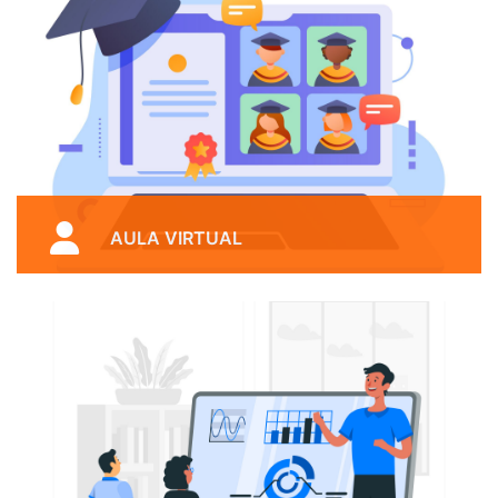
AULA VIRTUAL
Accede con tu usuario y contraseña a
este emocionante viaje y vive la
experiencia de nuestra educación en
línea.
Acceder