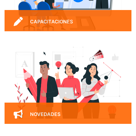
CAPACITACIONES
Presenciales y virtuales para
adaptarnos a tus necesidades y
preferencias de aprendizaje.
Ver Capacitaciones
NOVEDADES
Artículos educativos, consejos útiles,
noticias relevantes y recursos para